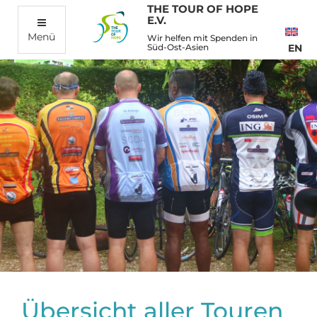
THE TOUR OF HOPE
E.V.
Menü
Wir helfen mit Spenden in
Süd-Ost-Asien
EN
Übersicht aller Touren